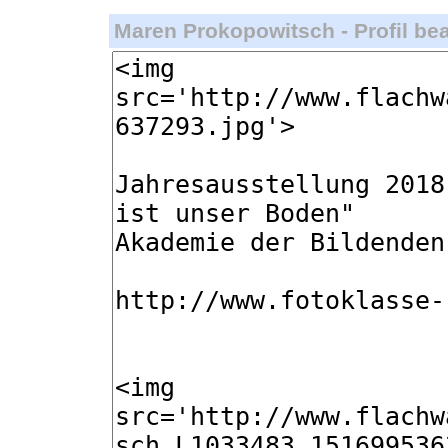
Maren Prokopowitsch - Profil bea