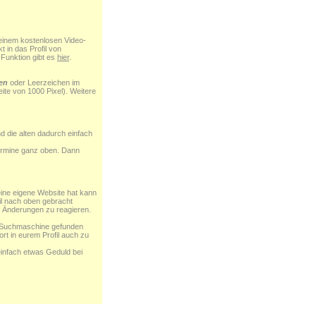
i einem kostenlosen Video-
 in das Profil von
-Funktion gibt es
hier
.
en
oder Leerzeichen im
ite von 1000 Pixel). Weitere
d die alten dadurch einfach
 Termine ganz oben. Dann
eine eigene Website hat kann
il nach oben gebracht
 Änderungen zu reagieren.
r Suchmaschine gefunden
rt in eurem Profil auch zu
infach etwas Geduld bei