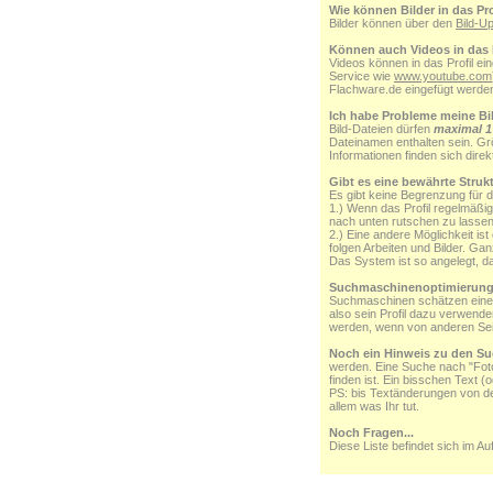
Wie können Bilder in das P
Bilder können über den
Bild-U
Können auch Videos in das 
Videos können in das Profil ei
Service wie
www.youtube.com
Flachware.de eingefügt werden 
Ich habe Probleme meine Bil
Bild-Dateien dürfen
maximal 
Dateinamen enthalten sein. Gr
Informationen finden sich direk
Gibt es eine bewährte Strukt
Es gibt keine Begrenzung für d
1.) Wenn das Profil regelmäßig
nach unten rutschen zu lasse
2.) Eine andere Möglichkeit is
folgen Arbeiten und Bilder. Ga
Das System ist so angelegt, da
Suchmaschinenoptimierun
Suchmaschinen schätzen eine S
also sein Profil dazu verwend
werden, wenn von anderen Sei
Noch ein Hinweis zu den S
werden. Eine Suche nach "Foto"
finden ist. Ein bisschen Text (
PS: bis Textänderungen von d
allem was Ihr tut.
Noch Fragen...
Diese Liste befindet sich im Au