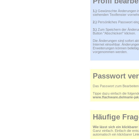
Profil bearbe
1.)
Gewünschte Änderungen i
stehenden Textfenster vorneh
2.)
Persönliches Passwort ein
3.)
Zum Speichern der Änderu
Button "Abschicken" klicken.
Die Änderungen sind sofort akt
Internet einsehbar. Änderunge
Erweiterungen können beliebig 
vorgenommen werden.
Passwort ve
Das Passwort zum Bearbeiten d
Tippe dazu einfach die folgen
www.flachware.de/marie-ja
Häufige Frag
Wie lässt sich ein klickbarer
Ganz einfach. Einfach die ent
automatisch ein klickbarer Lin