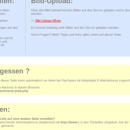
iten:
Bild-Upload:
m oben
Über den Bild-Upload können Bilder auf den Server geladen und in das 
men.
werden.
geben
>>
Bild-Upload öffnen
ngen auf den
Es können beliebig viele Bilder auf den Server geladen werden.
Noch Fragen? Mehr Tipps und Infos gibts unten auf dieser Seite.
iv und im
n und
oft
rgessen ?
ieser Seite kann automatisch an deine bei Flachware.de hinterlegte E-Mail Adresse zugesc
de Adresse in deinen Browser:
ksch/send-pwd.php
en:
 Link auf eine andere Seite erstellen?
sprechende Internetadresse (beginnend mit
http://www.
) in den Texteditor eingeben. Auf der 
k gemacht.