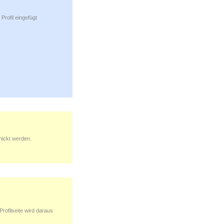
Profil eingefügt
hickt werden.
Profilseite wird daraus