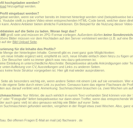
rofil hochgeladen werden?
pload
hinzugefügt werden.
Profil eingebaut werden?
ngebat werden, wenn sie vorher bereits im Internet hinterlegt worden sind (beispielsweise be
). Youtube stellt zu jedem Video einen entsprechenden HTML-Code bereit, welcher dann direkt
kann. Andere Anbieter bieten ähnliche Funktionen. Ein Beispiel für die Nutzung dieser Video
ddateien auf die Seite zu laden. Woran liegt das?
1 MB
groß sein und müssen im JPG-Format vorliegen. Außerdem dürfen
keine Sonderzeich
ößere Bilder müssen vor dem Hochladen auf den Server verkleinert werden (z.B. auf eine Bre
t auf der
Bild-Upload Seite
.
urierung für die Inhalte des Profils?
ie Menge der hinterlegten Inhalte. Generell gibt es zwei ganz gute Möglichkeiten:
 um neue Inhalte ergänzt wird, empfiehlt es sich, neue Inhalte einfach oben hinzu zu fügen un
n. Der Besucher sieht so immer gleich was neu dazu gekommen ist.
t eine Einteilung in unterschiedliche Abschnitte: Beispielsweise aktuelle Ankündigungen oder
nz unten Auflistung von CV, Ausstellungen und Links zu anderen Seiten.
ss keine feste Struktur vorgegeben ist. Hier gilt mal wieder ausprobieren.
g
eite als besonders wichtig ein, wenn andere Seiten mit einem Link auf sie verweisen. Wer 
en die eigene Seite durch einen Link zu pushen. Genauso kann das eigene Flachware.de Prof
ten aus darauf verlinkt wird. Anmerkung: Suchmaschinen brauchen ca. zwei Wochen um auf
uchmaschinen:
Nur Wörter, die auch wirklich in eurem Text vorhanden Sind können von de
 oder "Fotografie" liefert beispielsweise nur dann einen Treffer, wenn das entsprechende Wo
oder auch ganz viel) ist also genauso wichtig wie Bilder auf eurer Seite.
en Suchmaschinen gefunden werden, vergehen in der Regel etwa zwei Wochen. Also, ganz e
fbau. Bei offenen Fragen E-Mail an mail (at) flachware . de