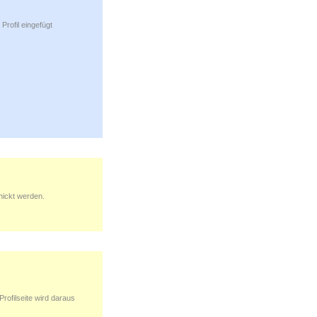
Profil eingefügt
hickt werden.
Profilseite wird daraus