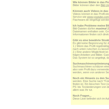
Wie können Bilder in das P
Bilder können über den
Bild-U
Können auch Videos in das 
Videos können in das Profil ei
Service wie
www.youtube.com
Flachware.de eingefügt werden 
Ich habe Probleme meine Bil
Bild-Dateien dürfen
maximal 
Dateinamen enthalten sein. Gr
Informationen finden sich direk
Gibt es eine bewährte Strukt
Es gibt keine Begrenzung für d
1.) Wenn das Profil regelmäßig
nach unten rutschen zu lasse
2.) Eine andere Möglichkeit is
folgen Arbeiten und Bilder. Ga
Das System ist so angelegt, da
Suchmaschinenoptimierun
Suchmaschinen schätzen eine S
also sein Profil dazu verwend
werden, wenn von anderen Sei
Noch ein Hinweis zu den S
werden. Eine Suche nach "Foto"
finden ist. Ein bisschen Text (
PS: bis Textänderungen von d
allem was Ihr tut.
Noch Fragen...
Diese Liste befindet sich im Au