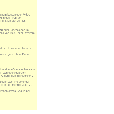
i einem kostenlosen Video-
 in das Profil von
-Funktion gibt es
hier
.
en
oder Leerzeichen im
ite von 1000 Pixel). Weitere
d die alten dadurch einfach
 Termine ganz oben. Dann
eine eigene Website hat kann
il nach oben gebracht
 Änderungen zu reagieren.
r Suchmaschine gefunden
rt in eurem Profil auch zu
infach etwas Geduld bei