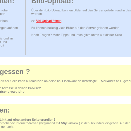
iten:
Bild-Upload:
m oben
Über den Bild-Upload können Bilder auf den Server geladen und in das 
men.
werden.
geben
>>
Bild-Upload öffnen
ngen auf den
Es können beliebig viele Bilder auf den Server geladen werden.
Noch Fragen? Mehr Tipps und Infos gibts unten auf dieser Seite.
iv und im
n und
oft
rgessen ?
ieser Seite kann automatisch an deine bei Flachware.de hinterlegte E-Mail Adresse zugesc
de Adresse in deinen Browser:
ler/send-pwd.php
en:
 Link auf eine andere Seite erstellen?
sprechende Internetadresse (beginnend mit
http://www.
) in den Texteditor eingeben. Auf der 
k gemacht.