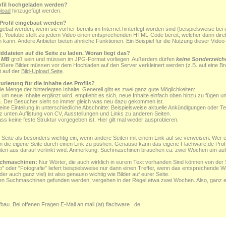
rofil hochgeladen werden?
pload
hinzugefügt werden.
Profil eingebaut werden?
ngebat werden, wenn sie vorher bereits im Internet hinterlegt worden sind (beispielsweise be
). Youtube stellt zu jedem Video einen entsprechenden HTML-Code bereit, welcher dann direkt
kann. Andere Anbieter bieten ähnliche Funktionen. Ein Beispiel für die Nutzung dieser Video
ddateien auf die Seite zu laden. Woran liegt das?
1 MB
groß sein und müssen im JPG-Format vorliegen. Außerdem dürfen
keine Sonderzeich
ößere Bilder müssen vor dem Hochladen auf den Server verkleinert werden (z.B. auf eine Bre
t auf der
Bild-Upload Seite
.
urierung für die Inhalte des Profils?
ie Menge der hinterlegten Inhalte. Generell gibt es zwei ganz gute Möglichkeiten:
 um neue Inhalte ergänzt wird, empfiehlt es sich, neue Inhalte einfach oben hinzu zu fügen un
n. Der Besucher sieht so immer gleich was neu dazu gekommen ist.
t eine Einteilung in unterschiedliche Abschnitte: Beispielsweise aktuelle Ankündigungen oder
nz unten Auflistung von CV, Ausstellungen und Links zu anderen Seiten.
ss keine feste Struktur vorgegeben ist. Hier gilt mal wieder ausprobieren.
g
eite als besonders wichtig ein, wenn andere Seiten mit einem Link auf sie verweisen. Wer 
en die eigene Seite durch einen Link zu pushen. Genauso kann das eigene Flachware.de Prof
ten aus darauf verlinkt wird. Anmerkung: Suchmaschinen brauchen ca. zwei Wochen um auf
uchmaschinen:
Nur Wörter, die auch wirklich in eurem Text vorhanden Sind können von de
 oder "Fotografie" liefert beispielsweise nur dann einen Treffer, wenn das entsprechende Wo
oder auch ganz viel) ist also genauso wichtig wie Bilder auf eurer Seite.
en Suchmaschinen gefunden werden, vergehen in der Regel etwa zwei Wochen. Also, ganz e
fbau. Bei offenen Fragen E-Mail an mail (at) flachware . de