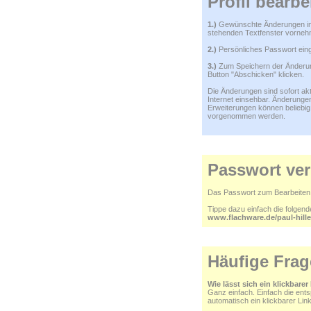
Profil bearbe
1.)
Gewünschte Änderungen i
stehenden Textfenster vorneh
2.)
Persönliches Passwort ein
3.)
Zum Speichern der Änderu
Button "Abschicken" klicken.
Die Änderungen sind sofort akt
Internet einsehbar. Änderunge
Erweiterungen können beliebig 
vorgenommen werden.
Passwort ve
Das Passwort zum Bearbeiten d
Tippe dazu einfach die folgen
www.flachware.de/paul-hil
Häufige Frag
Wie lässt sich ein klickbarer
Ganz einfach. Einfach die ent
automatisch ein klickbarer Lin