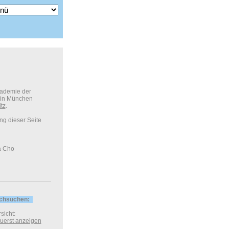
kademie der
 in München
itz
.
ung dieser Seite
 Cho
rchsuchen:
sicht:
 zuerst anzeigen