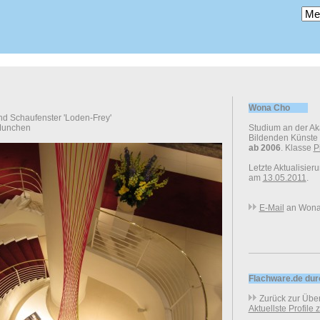
Wona Cho
und Schaufenster 'Loden-Frey'
 Munchen
Studium an der A
Bildenden Künste
ab 2006
. Klasse
P
Letzte Aktualisier
am
13.05.2011
.
E-Mail
an Wona
Flachware.de du
Zurück zur Über
Aktuellste Profile