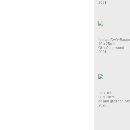
2021
(indian.CAO=Bau
40 x 25cm
Öl auf Leinwand
2021
BOYB!ld
50 x 70cm
oil and glitter on ca
2020