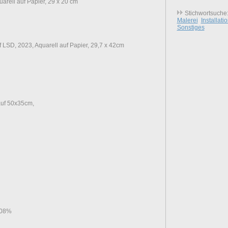
uarell auf Papier, 29 x 20 cm
Stichwortsuche
Malerei
Installati
Sonstiges
f LSD, 2023, Aquarell auf Papier, 29,7 x 42cm
 auf 50x35cm,
208%