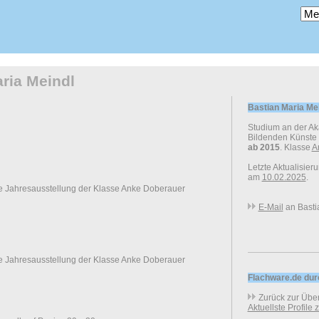
ria Meindl
Bastian Maria Me
Studium an der A
Bildenden Künste
ab 2015
. Klasse
A
Letzte Aktualisier
am
10.02.2025
.
e Jahresausstellung der Klasse Anke Doberauer
E-Mail
an Basti
e Jahresausstellung der Klasse Anke Doberauer
Flachware.de du
Zurück zur Über
Aktuellste Profile