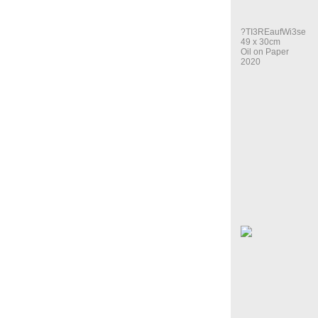
?TI3REaufWi3se
49 x 30cm
Oil on Paper
2020