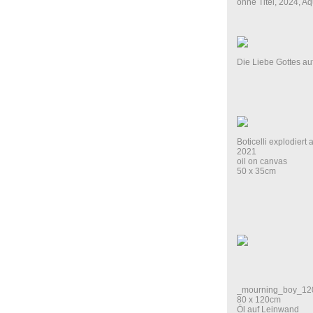
ohne Titel, 2024, Aq
Die Liebe Gottes au
Boticelli explodiert
2021
oil on canvas
50 x 35cm
_mourning_boy_1
80 x 120cm
Öl auf Leinwand