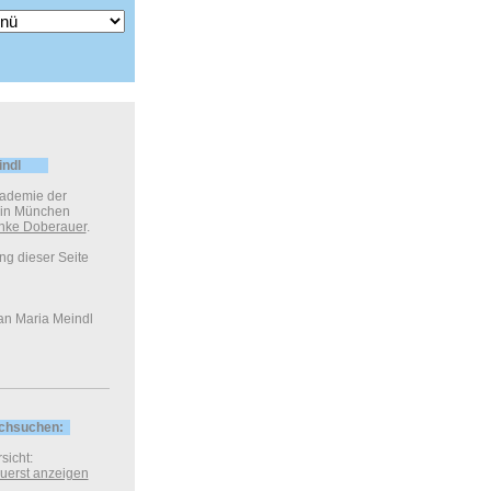
indl
kademie der
 in München
nke Doberauer
.
ung dieser Seite
an Maria Meindl
rchsuchen:
sicht:
 zuerst anzeigen