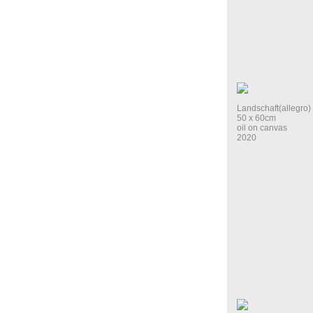
Landschaft(allegro)
50 x 60cm
oil on canvas
2020