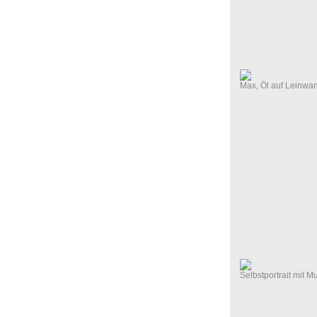
Max, Öl auf Leinwa
Selbstportrait mit M