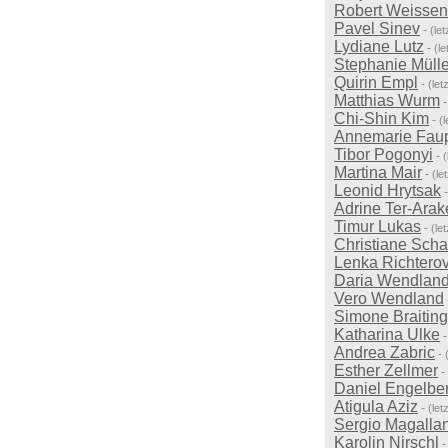
Robert Weisse
Pavel Sinev
-
(le
Lydiane Lutz
-
(l
Stephanie Mülle
Quirin Empl
-
(le
Matthias Wurm
Chi-Shin Kim
-
(
Annemarie Fau
Tibor Pogonyi
-
Martina Mair
-
(le
Leonid Hrytsak
Adrine Ter-Arak
Timur Lukas
-
(le
Christiane Scha
Lenka Richtero
Daria Wendlan
Vero Wendland
Simone Braiting
Katharina Ulke
Andrea Zabric
-
Esther Zellmer
-
Daniel Engelbe
Atigula Aziz
-
(le
Sergio Magalla
Karolin Nirschl