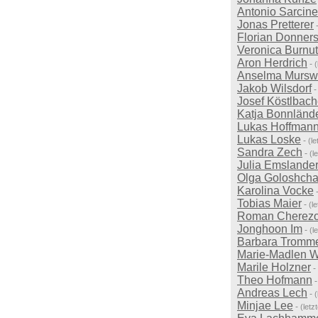
Antonio Sarcine
Jonas Pretterer
Florian Donner
Veronica Burnu
Aron Herdrich
-
Anselma Mursw
Jakob Wilsdorf
Josef Köstlbach
Katja Bonnländ
Lukas Hoffman
Lukas Loske
-
(l
Sandra Zech
-
(l
Julia Emslande
Olga Goloshch
Karolina Vocke
Tobias Maier
-
(l
Roman Cherez
Jonghoon Im
-
(l
Barbara Tromme
Marie-Madlen 
Marile Holzner
-
Theo Hofmann
Andreas Lech
-
Minjae Lee
-
(let