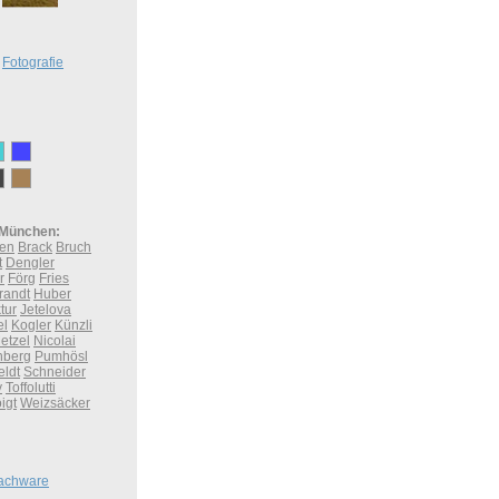
Fotografie
München:
ken
Brack
Bruch
t
Dengler
r
Förg
Fries
randt
Huber
tur
Jetelova
el
Kogler
Künzli
etzel
Nicolai
nberg
Pumhösl
eldt
Schneider
y
Toffolutti
igt
Weizsäcker
lachware