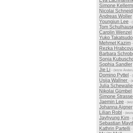
Eva Lachhamm
Simone Keller
Nicolai Schneid
Andreas Woller
Youngjun Lee
-
Tom Schulhaus
Carolin Wenzel
Yuko Takatsudo
Mehmet Kazim
Rezka Hrabcov
Barbara Schrob
Sonja Kubusch
Sophia Sandler
Jie Li
-
(letzte Ände
Domino Pyttel
-
Usija Wallner
-
(
Julia Schewalie
Nikolai Gümbel
Simone Strasse
Jaemin Lee
-
(let
Johanna Aigner
Lilian Robl
-
(letz
Jayhyung Kim
-
Sebastian Mayr
Kathrin Partelli