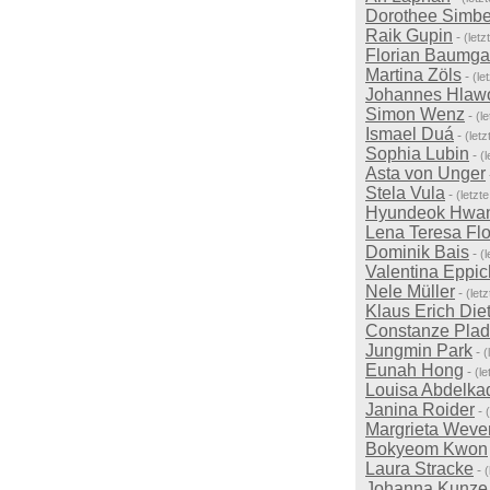
Dorothee Simb
Raik Gupin
-
(let
Florian Baumga
Martina Zöls
-
(le
Johannes Hlaw
Simon Wenz
-
(l
Ismael Duá
-
(let
Sophia Lubin
-
(
Asta von Unger
Stela Vula
-
(letzt
Hyundeok Hwa
Lena Teresa Fl
Dominik Bais
-
(
Valentina Eppic
Nele Müller
-
(let
Klaus Erich Diet
Constanze Pla
Jungmin Park
-
(
Eunah Hong
-
(l
Louisa Abdelka
Janina Roider
-
Margrieta Weve
Bokyeom Kwon
Laura Stracke
-
Johanna Kunze