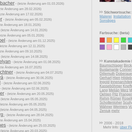
nbacher
-
(letzte Änderung am 01.03.2026)
tzte Änderung am 28.02.2026)
Stichwortsuche:
etzte Änderung am 17.02.2026)
Malerei
Installation
r
-
(letzte Änderung am 05.02.2026)
Sonstiges
tzte Änderung am 18.01.2026)
-
(letzte Änderung am 14.01.2026)
Farbsuche: (beta)
letzte Änderung am 05.01.2026)
pel
-
(letzte Änderung am 01.12.2025)
(letzte Änderung am 12.11.2025)
tzte Änderung am 09.10.2025)
-
(letzte Änderung am 14.08.2025)
elyan
Kunstakademie 
-
(letzte Änderung am 01.08.2025)
Baumschlager
Birc
tzte Änderung am 16.07.2025)
Bustamante
Conner
chtner
-
(letzte Änderung am 04.07.2025)
Dillemuth
Doberaue
vá
-
Gerhart
Hien
Hildeb
(letzte Änderung am 30.06.2025)
Ingold
Innenarchitek
d
-
(letzte Änderung am 02.06.2025)
Kasseböhmer
Kneff
-
(letzte Änderung am 02.06.2025)
Lang
Melián
Merz
M
er
-
(letzte Änderung am 20.05.2025)
Oehlen
Pitz
Prange
Rehm
Römer
Rosef
-
(letzte Änderung am 05.05.2025)
Schottenloher
Scull
(letzte Änderung am 05.05.2025)
Wähner
Wermers
Vo
(letzte Änderung am 04.05.2025)
Zeniuk
mehr
rg
-
(letzte Änderung am 28.04.2025)
tzte Änderung am 15.04.2025)
2006 - 2018
nes
-
(letzte Änderung am 25.03.2025)
Mehr Info:
über F
-
(letzte Änderung am 20.03.2025)