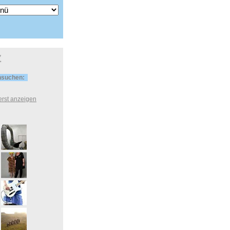
Z
hsuchen:
uerst anzeigen