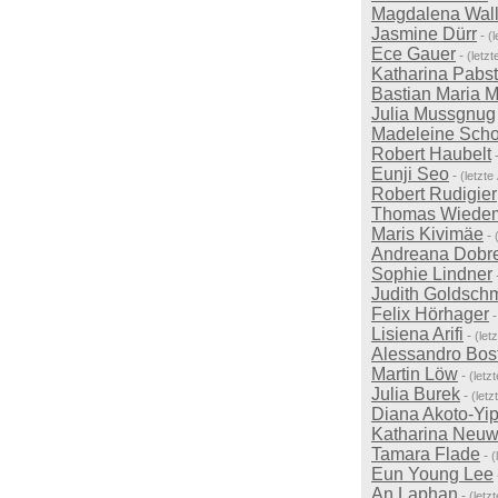
Magdalena Wall
Jasmine Dürr
-
(
Ece Gauer
-
(letz
Katharina Pabst
Bastian Maria M
Julia Mussgnug
Madeleine Schol
Robert Haubelt
Eunji Seo
-
(letzt
Robert Rudigier
Thomas Wiede
Maris Kivimäe
-
Andreana Dobr
Sophie Lindner
Judith Goldsch
Felix Hörhager
Lisiena Arifi
-
(let
Alessandro Bos
Martin Löw
-
(letz
Julia Burek
-
(let
Diana Akoto-Yi
Katharina Neu
Tamara Flade
-
(
Eun Young Lee
An Laphan
-
(letz