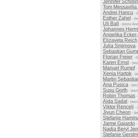
Jennifer Schill
Tom Messavilla
Andrei Hancu
-
(
Esther Zahel
-
(l
Uli Ball
-
(letzte Än
Johannes Herr
Angelika Ecker-
Elizaveta Reich
Julia Smirnova
Sebastian Gum
Florian Freier
-
(
Karen Ernst
-
(le
Manuel Rumpf
-
Xenia Hartok
-
(l
Martin Sebastia
Ana Pusica
-
(let
Susu Gorth
-
(let
Robin Thomas
Aida Sadat
-
(let
Viktor Rencelj
-
Jiyun Cheon
-
(l
Stefanie Hamm
Jaime Gajardo
-
Nadja Beryl Jer
Stefanie Gerstm