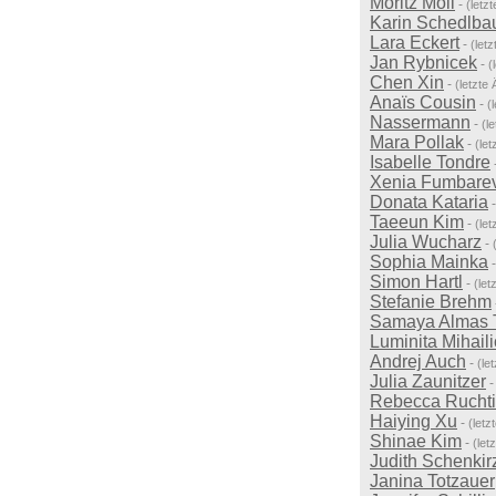
Moritz Moll
-
(letz
Karin Schedlba
Lara Eckert
-
(let
Jan Rybnicek
-
(
Chen Xin
-
(letzte
Anaïs Cousin
-
(
Nassermann
-
(l
Mara Pollak
-
(le
Isabelle Tondre
Xenia Fumbare
Donata Kataria
Taeeun Kim
-
(le
Julia Wucharz
-
Sophia Mainka
Simon Hartl
-
(le
Stefanie Brehm
Samaya Almas 
Luminita Mihail
Andrej Auch
-
(le
Julia Zaunitzer
Rebecca Ruchti
Haiying Xu
-
(let
Shinae Kim
-
(let
Judith Schenkir
Janina Totzauer