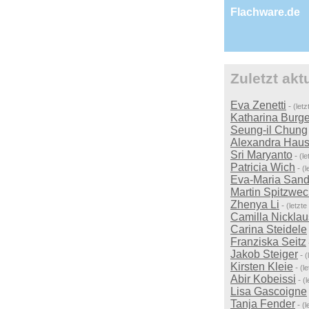
Flachware.de
Zuletzt ak
Eva Zenetti
-
(let
Katharina Burge
Seung-il Chung
Alexandra Hau
Sri Maryanto
-
(l
Patricia Wich
-
(
Eva-Maria San
Martin Spitzwec
Zhenya Li
-
(letzt
Camilla Nickla
Carina Steidele
Franziska Seitz
Jakob Steiger
-
(
Kirsten Kleie
-
(l
Abir Kobeissi
-
(
Lisa Gascoigne
Tanja Fender
-
(