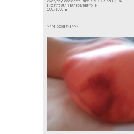
everyday accidents_first aid_I.1.a./2003-04
Filzstift auf Transparent-folie
100x130cm
>>>Fotografie>>>