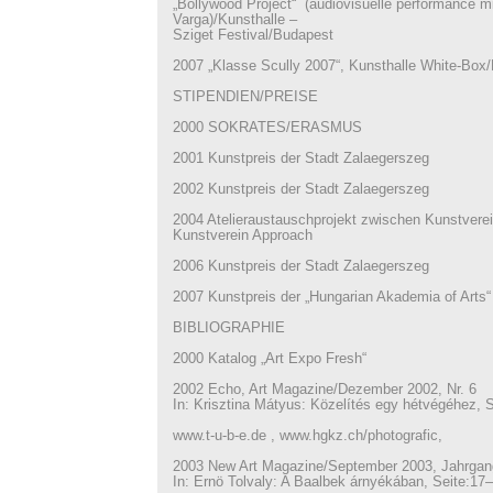
„Bollywood Project“ (audiovisuelle performance mi
Varga)/Kunsthalle –
Sziget Festival/Budapest
2007 „Klasse Scully 2007“, Kunsthalle White-Bo
STIPENDIEN/PREISE
2000 SOKRATES/ERASMUS
2001 Kunstpreis der Stadt Zalaegerszeg
2002 Kunstpreis der Stadt Zalaegerszeg
2004 Atelieraustauschprojekt zwischen Kunstver
Kunstverein Approach
2006 Kunstpreis der Stadt Zalaegerszeg
2007 Kunstpreis der „Hungarian Akademia of Arts“
BIBLIOGRAPHIE
2000 Katalog „Art Expo Fresh“
2002 Echo, Art Magazine/Dezember 2002, Nr. 6
In: Krisztina Mátyus: Közelítés egy hétvégéhez, 
www.t-u-b-e.de , www.hgkz.ch/photografic,
2003 New Art Magazine/September 2003, Jahrgan
In: Ernö Tolvaly: A Baalbek árnyékában, Seite:17