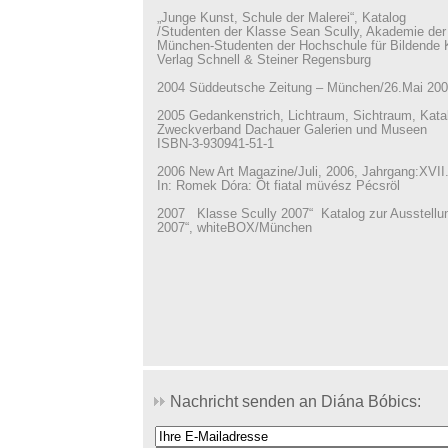
„Junge Kunst, Schule der Malerei“, Katalog
/Studenten der Klasse Sean Scully, Akademie der
München-Studenten der Hochschule für Bildende 
Verlag Schnell & Steiner Regensburg
2004 Süddeutsche Zeitung – München/26.Mai 20
2005 Gedankenstrich, Lichtraum, Sichtraum, Kata
Zweckverband Dachauer Galerien und Museen
ISBN-3-930941-51-1
2006 New Art Magazine/Juli, 2006, Jahrgang:XVII.
In: Romek Dóra: Öt fiatal müvész Pécsröl
2007 Klasse Scully 2007“ Katalog zur Ausstellun
2007“, whiteBOX/München
Nachricht senden an Diána Bóbics: