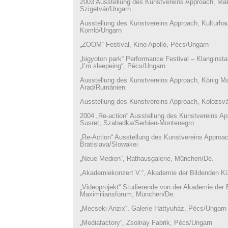
2003 Ausstellung des Kunstvereins Approach, M
Szigetvár/Ungarn
Ausstellung des Kunstvereins Approach, Kulturha
Komló/Ungarn
„ZOOM“ Festival, Kino Apollo, Pécs/Ungarn
„bigyoton park“ Performance Festival – Klanginstal
„I’m sleepeing“, Pécs/Ungarn
Ausstellung des Kunstvereins Approach, König Ma
Arad/Rumänien
Ausstellung des Kunstvereins Approach, Kolozsv
2004 „Re-action“ Ausstellung des Kunstvereins Ap
Susret, Szabadka/Serbien-Montenegro
„Re-Action“ Ausstellung des Kunstvereins Approac
Bratislava/Slowakei
„Neue Medien“, Rathausgalerie, München/De.
„Akademiekonzert V.“, Akademie der Bildenden K
„Videoprojekt“ Studierende von der Akademie der 
Maximiliansforum, München/De.
„Mecseki Anzix“, Galerie Hattyuház, Pécs/Ungarn
„Mediafactory“, Zsolnay Fabrik, Pécs/Ungarn