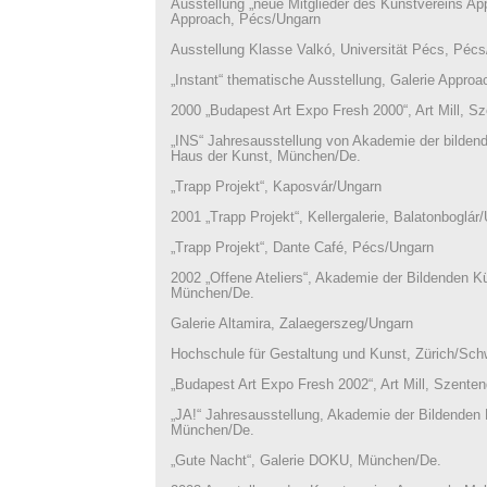
Ausstellung „neue Mitglieder des Kunstvereins App
Approach, Pécs/Ungarn
Ausstellung Klasse Valkó, Universität Pécs, Péc
„Instant“ thematische Ausstellung, Galerie Appro
2000 „Budapest Art Expo Fresh 2000“, Art Mill, S
„INS“ Jahresausstellung von Akademie der bilde
Haus der Kunst, München/De.
„Trapp Projekt“, Kaposvár/Ungarn
2001 „Trapp Projekt“, Kellergalerie, Balatonboglár
„Trapp Projekt“, Dante Café, Pécs/Ungarn
2002 „Offene Ateliers“, Akademie der Bildenden 
München/De.
Galerie Altamira, Zalaegerszeg/Ungarn
Hochschule für Gestaltung und Kunst, Zürich/Sch
„Budapest Art Expo Fresh 2002“, Art Mill, Szente
„JA!“ Jahresausstellung, Akademie der Bildende
München/De.
„Gute Nacht“, Galerie DOKU, München/De.