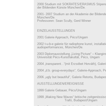
2000 Studium mit SOKRATES/ERASMUS Stipendi
der Bildenden Künste München/De.
2001- 2007 Studium an der Akademie der Bildend
München/De.
Professoren: Sean Scully, Gerd Winner
EINZELAUSSTELLUNGEN
2001 Galerie Approach, Pécs/Ungarn
2002 t-u-b-e galerie für radiophone kunst, installat
audioperformances, München/De.
2003 Diplomausstellung „Living Picture“ – Klangins
Universität Pécs-Kunstfakultät, Pécs, Ungarn
2004 „transparent...“(mit Erzsébet Horváth), Gal
2004 „d.b. group-everydays“, Galerie-Approach, 
2006 „ugly but beautiful“, Galerie Retorta, Budape
AUSSTELLUNGEN/EREIGNISSE
1999 Galerie Gebauer, Pécs/Ungarn
1999 „Making New Waves“ britische zeitgenössisc
Trafó, Budapest/Ungarn