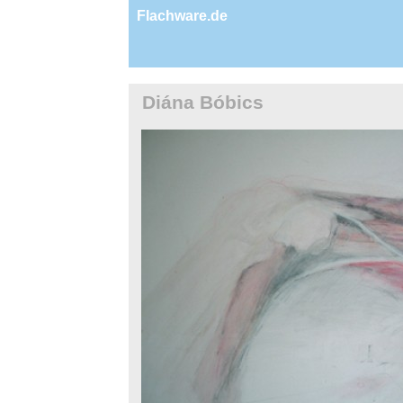
Flachware.de
Diána Bóbics