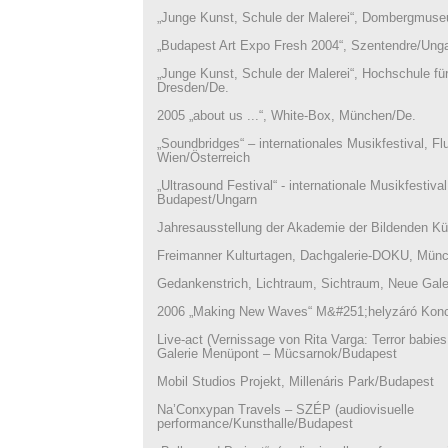
„Junge Kunst, Schule der Malerei“, Dombergmuse
„Budapest Art Expo Fresh 2004“, Szentendre/Ung
„Junge Kunst, Schule der Malerei“, Hochschule fü
Dresden/De.
2005 „about us ...“, White-Box, München/De.
„Soundbridges“ – internationales Musikfestival, F
Wien/Österreich
„Ultrasound Festival“ - internationale Musikfestiva
Budapest/Ungarn
Jahresausstellung der Akademie der Bildenden K
Freimanner Kulturtagen, Dachgalerie-DOKU, Mün
Gedankenstrich, Lichtraum, Sichtraum, Neue Gal
2006 „Making New Waves“ M&#251;helyzáró Konce
Live-act (Vernissage von Rita Varga: Terror babies
Galerie Menüpont – Mücsarnok/Budapest
Mobil Studios Projekt, Millenáris Park/Budapest
Na’Conxypan Travels – SZÉP (audiovisuelle
performance/Kunsthalle/Budapest