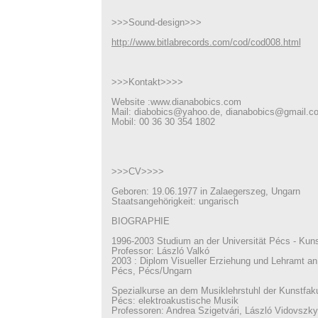
>>>Sound-design>>>
http://www.bitlabrecords.com/cod/cod008.html
>>>Kontakt>>>>
Website :www.dianabobics.com
Mail: diabobics@yahoo.de, dianabobics@gmail.c
Mobil: 00 36 30 354 1802
>>>CV>>>>
Geboren: 19.06.1977 in Zalaegerszeg, Ungarn
Staatsangehörigkeit: ungarisch
BIOGRAPHIE
1996-2003 Studium an der Universität Pécs - Kuns
Professor: László Valkó
2003 : Diplom Visueller Erziehung und Lehramt an 
Pécs, Pécs/Ungarn
Spezialkurse an dem Musiklehrstuhl der Kunstfakul
Pécs: elektroakustische Musik
Professoren: Andrea Szigetvári, László Vidovszky