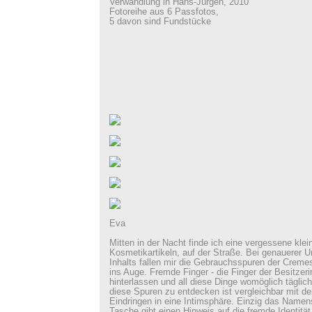
Verwandlung in Hans-Jürgen, 2010
Fotoreihe aus 6 Passfotos,
5 davon sind Fundstücke
Eva
Mitten in der Nacht finde ich eine vergessene klein
Kosmetikartikeln, auf der Straße. Bei genauerer 
Inhalts fallen mir die Gebrauchsspuren der Cre
ins Auge. Fremde Finger - die Finger der Besitzer
hinterlassen und all diese Dinge womöglich täglic
diese Spuren zu entdecken ist vergleichbar mit d
Eindringen in eine Intimsphäre. Einzig das Namen
Tasche gibt einen Hinweis auf die fremde Identitä