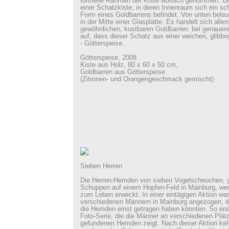
formelle Rahmen der Kiste wörtlich genommen: Die
einer Schatzkiste, in deren Innenraum sich ein s
Form eines Goldbarrens befindet. Von unten beleuc
in der Mitte einer Glasplatte. Es handelt sich alle
gewöhnlichen, kostbaren Goldbarren: bei genauerer
auf, dass dieser Schatz aus einer weichen, glibbr
- Götterspeise.
Götterspeise, 2008
Kiste aus Holz, 80 x 60 x 50 cm,
Goldbarren aus Götterspeise
(Zitronen- und Orangengeschmack gemischt)
Sieben Herren
Die Herren-Hemden von sieben Vogelscheuchen, 
Schuppen auf einem Hopfen-Feld in Mainburg, werd
zum Leben erweckt. In einer eintägigen Aktion w
verschiedenen Männern in Mainburg angezogen, di
die Hemden einst getragen haben könnten. So ent
Foto-Serie, die die Männer an verschiedenen Plätz
gefundenen Hemden zeigt. Nach dieser Aktion ke