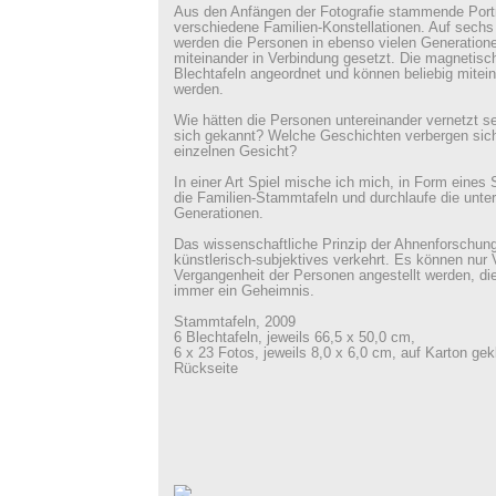
Aus den Anfängen der Fotografie stammende Portr
verschiedene Familien-Konstellationen. Auf sech
werden die Personen in ebenso vielen Generation
miteinander in Verbindung gesetzt. Die magnetisc
Blechtafeln angeordnet und können beliebig mitei
werden.
Wie hätten die Personen untereinander vernetzt s
sich gekannt? Welche Geschichten verbergen sich
einzelnen Gesicht?
In einer Art Spiel mische ich mich, in Form eines S
die Familien-Stammtafeln und durchlaufe die unte
Generationen.
Das wissenschaftliche Prinzip der Ahnenforschung 
künstlerisch-subjektives verkehrt. Es können nur
Vergangenheit der Personen angestellt werden, die 
immer ein Geheimnis.
Stammtafeln, 2009
6 Blechtafeln, jeweils 66,5 x 50,0 cm,
6 x 23 Fotos, jeweils 8,0 x 6,0 cm, auf Karton gek
Rückseite