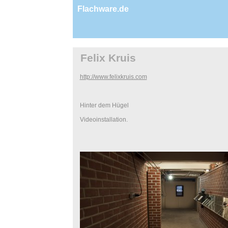
Flachware.de
Felix Kruis
http://www.felixkruis.com
Hinter dem Hügel
Videoinstallation.