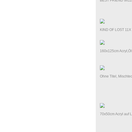
BEST FRIEND 9x12,8
KIND OF LOST 11X 1
160x125cm Acryl,Ö
Ohne Titel, Mischt
70x50cm Acryl auf 