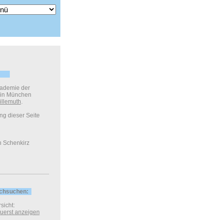
kademie der
 in München
illemuth
.
ung dieser Seite
h Schenkirz
rchsuchen:
sicht:
 zuerst anzeigen