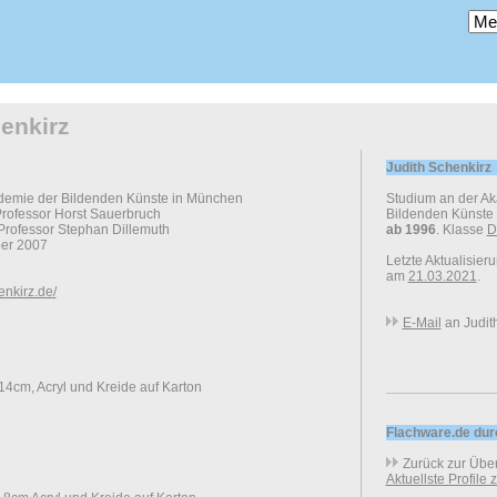
enkirz
Judith Schenkirz
demie der Bildenden Künste in München
Studium an der A
rofessor Horst Sauerbruch
Bildenden Künste
Professor Stephan Dillemuth
ab 1996
. Klasse
D
er 2007
Letzte Aktualisier
am
21.03.2021
.
enkirz.de/
E-Mail
an Judit
4cm, Acryl und Kreide auf Karton
Flachware.de du
Zurück zur Über
Aktuellste Profile