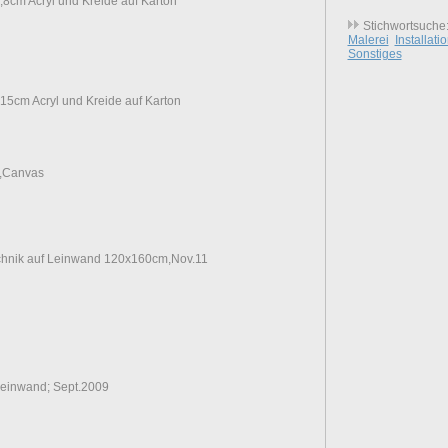
cm Acryl und Kreide auf Karton
Stichwortsuche
Malerei
Installati
Sonstiges
5cm Acryl und Kreide auf Karton
l,Canvas
echnik auf Leinwand 120x160cm,Nov.11
Leinwand; Sept.2009