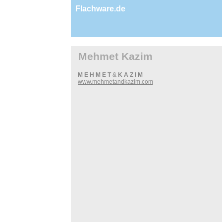
Flachware.de
Mehmet Kazim
M E H M E T
&
K A Z I M
www.mehmetandkazim.com