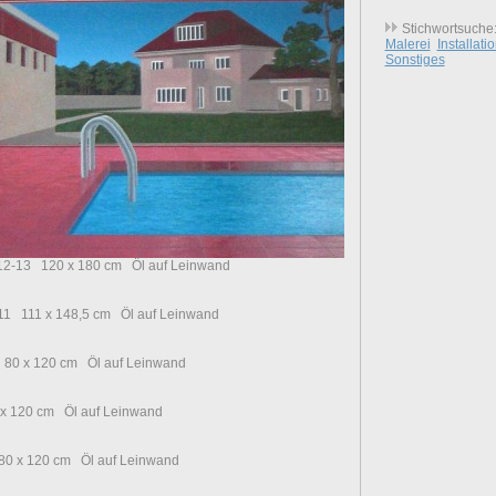
Stichwortsuche
Malerei
Installati
Sonstiges
2-13 120 x 180 cm Öl auf Leinwand
1 111 x 148,5 cm Öl auf Leinwand
80 x 120 cm Öl auf Leinwand
x 120 cm Öl auf Leinwand
0 x 120 cm Öl auf Leinwand