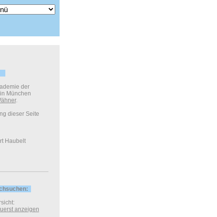
kademie der
 in München
ähner
.
ung dieser Seite
t Haubelt
rchsuchen:
sicht:
 zuerst anzeigen