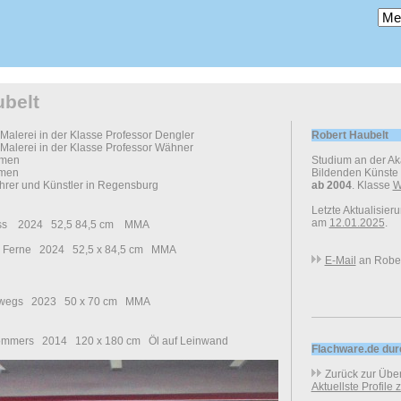
ubelt
alerei in der Klasse Professor Dengler
Robert Haubelt
alerei in der Klasse Professor Wähner
amen
Studium an der A
amen
Bildenden Künste
rer und Künstler in Regensburg
ab 2004
. Klasse
W
Letzte Aktualisier
am
12.01.2025
.
luss 2024 52,5 84,5 cm MMA
er Ferne 2024 52,5 x 84,5 cm MMA
E-Mail
an Rober
erwegs 2023 50 x 70 cm MMA
ommers 2014 120 x 180 cm Öl auf Leinwand
Flachware.de du
Zurück zur Über
Aktuellste Profile