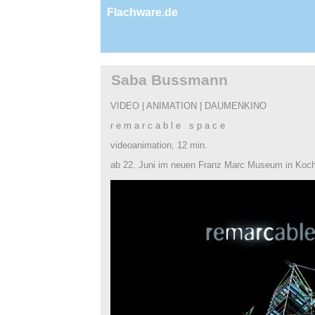
Flachware.de
Saba Bussmann
VIDEO | ANIMATION | DAUMENKINO
r e m a r c a b l e s p a c e
videoanimation, 12 min.
ab 22. Juni im neuen Franz Marc Museum in Koc