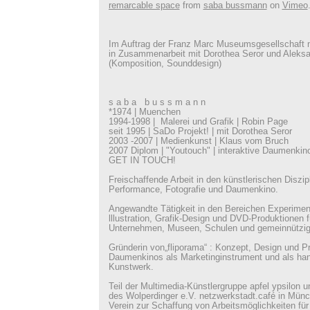
remarcable space
from
saba bussmann
on
Vimeo
Im Auftrag der Franz Marc Museumsgesellschaft
in Zusammenarbeit mit Dorothea Seror und Aleks
(Komposition, Sounddesign)
s a b a b u s s m a n n
*1974 | Muenchen
1994-1998 | Malerei und Grafik | Robin Page
seit 1995 | SaDo Projekt! | mit Dorothea Seror
2003 -2007 | Medienkunst | Klaus vom Bruch
2007 Diplom | "Youtouch" | interaktive Daumenki
GET IN TOUCH!
Freischaffende Arbeit in den künstlerischen Diszip
Performance, Fotografie und Daumenkino.
Angewandte Tätigkeit in den Bereichen Experiment
lllustration, Grafik-Design und DVD-Produktionen f
Unternehmen, Museen, Schulen und gemeinnützig
Gründerin von„fliporama“ : Konzept, Design und P
Daumenkinos als Marketinginstrument und als han
Kunstwerk.
Teil der Multimedia-Künstlergruppe apfel ypsilon 
des Wolperdinger e.V. netzwerkstadt.café in Mün
Verein zur Schaffung von Arbeitsmöglichkeiten für