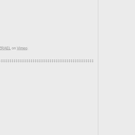
ZRAEL
on
Vimeo
.
‡‡‡‡‡‡‡‡‡‡‡‡‡‡‡‡‡‡‡‡‡‡‡‡‡‡‡‡‡‡‡‡‡‡‡‡‡‡‡‡‡‡‡‡‡‡‡‡‡‡‡‡‡‡‡‡‡‡‡‡‡‡‡‡