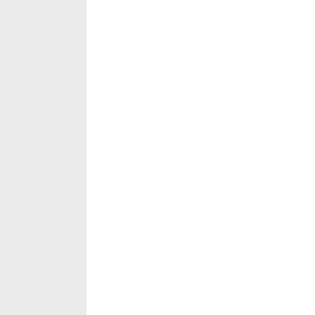
‡‡‡‡‡‡‡‡‡‡‡‡‡‡‡‡‡‡‡‡‡‡‡‡‡‡‡‡‡‡‡‡‡‡‡‡‡‡‡‡‡‡‡‡‡‡‡‡‡‡‡‡‡‡‡‡‡‡‡‡‡‡‡‡