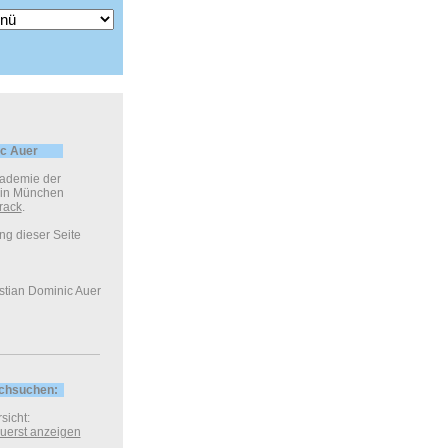
c Auer
kademie der
 in München
rack
.
ung dieser Seite
tian Dominic Auer
‡‡‡‡‡‡‡‡‡‡‡‡‡‡‡‡‡‡‡‡‡‡‡‡‡‡‡‡‡‡‡‡‡‡‡‡‡‡‡‡‡‡‡‡‡‡‡‡‡‡‡‡‡‡‡‡‡‡‡‡‡‡‡‡
rchsuchen:
sicht:
 zuerst anzeigen