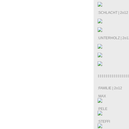
:SCHLACHT | 2o12
:UNTERHOLZ | 2o1
‡‡‡‡‡‡‡‡‡‡‡‡‡‡‡
:FAMILIE | 2o12
:MAX
:PELE
:STEFFI