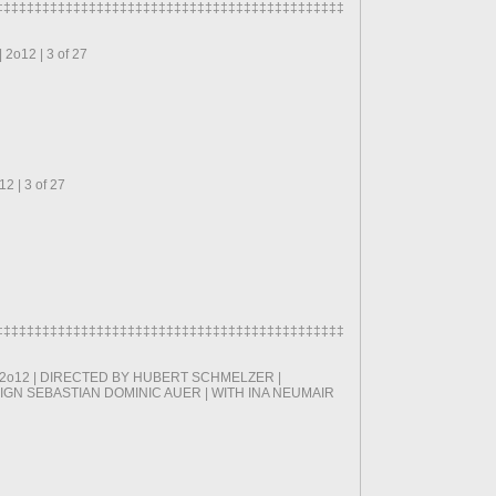
‡‡‡‡‡‡‡‡‡‡‡‡‡‡‡‡‡‡‡‡‡‡‡‡‡‡‡‡‡‡‡‡‡‡‡‡‡‡‡‡‡‡‡‡‡‡‡‡‡‡‡‡‡‡‡‡‡‡‡‡‡‡‡‡
2o12 | 3 of 27
2 | 3 of 27
‡‡‡‡‡‡‡‡‡‡‡‡‡‡‡‡‡‡‡‡‡‡‡‡‡‡‡‡‡‡‡‡‡‡‡‡‡‡‡‡‡‡‡‡‡‡‡‡‡‡‡‡‡‡‡‡‡‡‡‡‡‡‡‡
 2o12 | DIRECTED BY HUBERT SCHMELZER |
GN SEBASTIAN DOMINIC AUER | WITH INA NEUMAIR