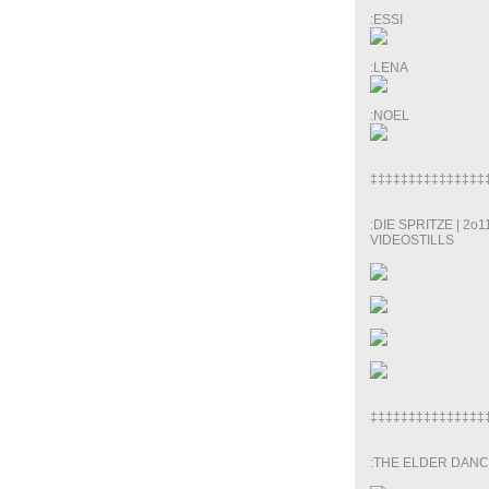
:ESSI
:LENA
:NOEL
‡‡‡‡‡‡‡‡‡‡‡‡‡‡‡
:DIE SPRITZE | 2o
VIDEOSTILLS
‡‡‡‡‡‡‡‡‡‡‡‡‡‡‡
:THE ELDER DANC