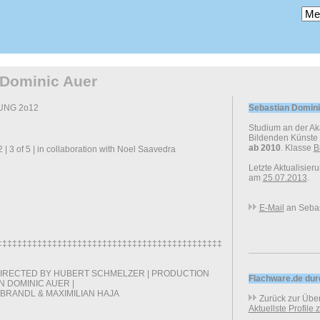
 Dominic Auer
UNG 2o12
Sebastian Domini
Studium an der A
Bildenden Künste
ab 2010
. Klasse
B
 3 of 5 | in collaboration with Noel Saavedra
Letzte Aktualisier
am
25.07.2013
.
E-Mail
an Sebas
‡‡‡‡‡‡‡‡‡‡‡‡‡‡‡‡‡‡‡‡‡‡‡‡‡‡‡‡‡‡‡‡‡‡‡‡‡‡‡‡‡‡‡‡‡‡‡‡‡‡‡‡‡‡‡‡‡‡‡‡‡‡‡‡
| DIRECTED BY HUBERT SCHMELZER | PRODUCTION
Flachware.de du
N DOMINIC AUER |
BRANDL & MAXIMILIAN HAJA
Zurück zur Über
Aktuellste Profile