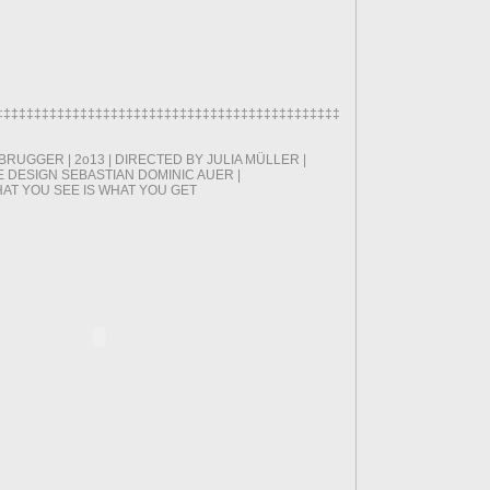
‡‡‡‡‡‡‡‡‡‡‡‡‡‡‡‡‡‡‡‡‡‡‡‡‡‡‡‡‡‡‡‡‡‡‡‡‡‡‡‡‡‡‡‡‡‡‡‡‡‡‡‡‡‡‡‡‡‡‡‡‡‡‡‡
RUGGER | 2o13 | DIRECTED BY JULIA MÜLLER |
 DESIGN SEBASTIAN DOMINIC AUER |
T YOU SEE IS WHAT YOU GET