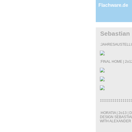
Flachware.de
Sebastian
:JAHRESAUSTELL
:FINAL HOME | 2o12 |
‡‡‡‡‡‡‡‡‡‡‡‡‡‡‡
:HORATIA | 2o13 
DESIGN SEBASTIA
WITH ALEXANDER 