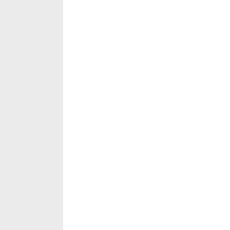
‡‡‡‡‡‡‡‡‡‡‡‡‡‡‡‡‡‡‡‡‡‡‡‡‡‡‡‡‡‡‡‡‡‡‡‡‡‡‡‡‡‡‡‡‡‡‡‡‡‡‡‡‡‡‡‡‡‡‡‡‡‡‡‡