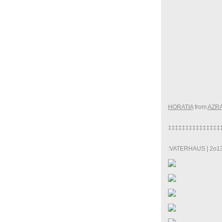
HORATIA
from
AZR
‡‡‡‡‡‡‡‡‡‡‡‡‡‡‡
:VATERHAUS | 2o13