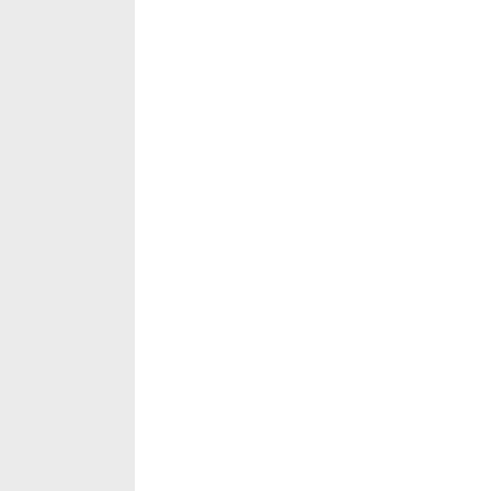
‡‡‡‡‡‡‡‡‡‡‡‡‡‡‡‡‡‡‡‡‡‡‡‡‡‡‡‡‡‡‡‡‡‡‡‡‡‡‡‡‡‡‡‡‡‡‡‡‡‡‡‡‡‡‡‡‡‡‡‡‡‡‡‡