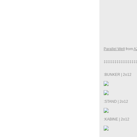
Parallel Welt
from
A
‡‡‡‡‡‡‡‡‡‡‡‡‡‡‡
:BUNKER | 2o12
:STAND | 2o12
:KABINE | 2o12