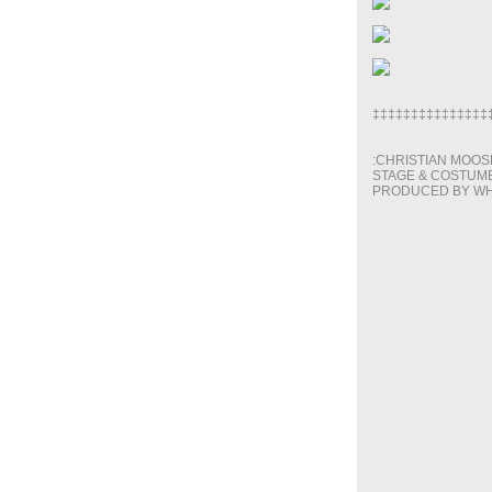
‡‡‡‡‡‡‡‡‡‡‡‡‡‡‡
:CHRISTIAN MOOSB
STAGE & COSTUME
PRODUCED BY WHA