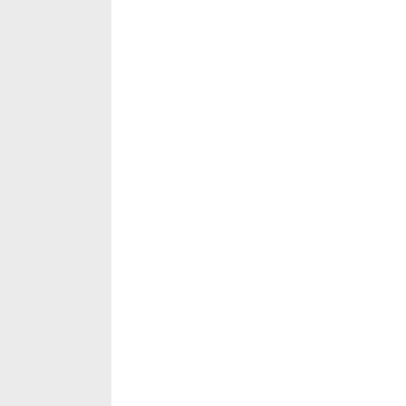
‡‡‡‡‡‡‡‡‡‡‡‡‡‡‡‡‡‡‡‡‡‡‡‡‡‡‡‡‡‡‡‡‡‡‡‡‡‡‡‡‡‡‡‡‡‡‡‡‡‡‡‡‡‡‡‡‡‡‡‡‡‡‡‡
‡‡‡‡‡‡‡‡‡‡‡‡‡‡‡‡‡‡‡‡‡‡‡‡‡‡‡‡‡‡‡‡‡‡‡‡‡‡‡‡‡‡‡‡‡‡‡‡‡‡‡‡‡‡‡‡‡‡‡‡‡‡‡‡