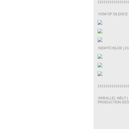
‡‡‡‡‡‡‡‡‡‡‡‡‡‡‡
:VOW OF SILENCE | 
:N|GHTCH|LDE | 2o1
‡‡‡‡‡‡‡‡‡‡‡‡‡‡‡
:PARALLEL WELT |
PRODUCTION DESI