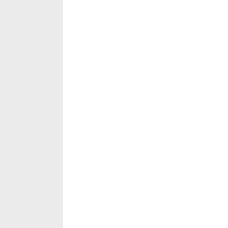
‡‡‡‡‡‡‡‡‡‡‡‡‡‡‡‡‡‡‡‡‡‡‡‡‡‡‡‡‡‡‡‡‡‡‡‡‡‡‡‡‡‡‡‡‡‡‡‡‡‡‡‡‡‡‡‡‡‡‡‡‡‡‡‡
‡‡‡‡‡‡‡‡‡‡‡‡‡‡‡‡‡‡‡‡‡‡‡‡‡‡‡‡‡‡‡‡‡‡‡‡‡‡‡‡‡‡‡‡‡‡‡‡‡‡‡‡‡‡‡‡‡‡‡‡‡‡‡‡