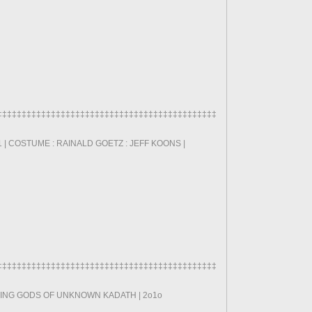
‡‡‡‡‡‡‡‡‡‡‡‡‡‡‡‡‡‡‡‡‡‡‡‡‡‡‡‡‡‡‡‡‡‡‡‡‡‡‡‡‡‡‡‡‡‡‡‡‡‡‡‡‡‡‡‡‡‡‡‡‡‡‡‡
11 | COSTUME : RAINALD GOETZ : JEFF KOONS |
‡‡‡‡‡‡‡‡‡‡‡‡‡‡‡‡‡‡‡‡‡‡‡‡‡‡‡‡‡‡‡‡‡‡‡‡‡‡‡‡‡‡‡‡‡‡‡‡‡‡‡‡‡‡‡‡‡‡‡‡‡‡‡‡
ING GODS OF UNKNOWN KADATH | 2o1o