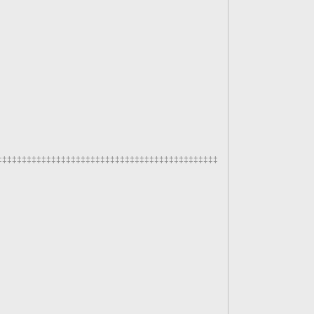
‡‡‡‡‡‡‡‡‡‡‡‡‡‡‡‡‡‡‡‡‡‡‡‡‡‡‡‡‡‡‡‡‡‡‡‡‡‡‡‡‡‡‡‡‡‡‡‡‡‡‡‡‡‡‡‡‡‡‡‡‡‡‡‡