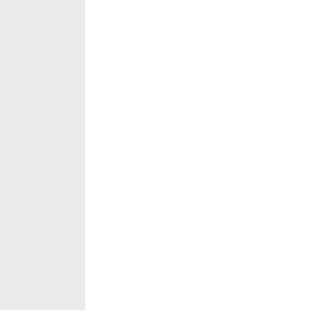
‡‡‡‡‡‡‡‡‡‡‡‡‡‡‡‡‡‡‡‡‡‡‡‡‡‡‡‡‡‡‡‡‡‡‡‡‡‡‡‡‡‡‡‡‡‡‡‡‡‡‡‡‡‡‡‡‡‡‡‡‡‡‡‡