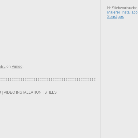
Stichwortsuche
Malerei
Installati
Sonstiges
AEL
on
Vimeo
.
‡‡‡‡‡‡‡‡‡‡‡‡‡‡‡‡‡‡‡‡‡‡‡‡‡‡‡‡‡‡‡‡‡‡‡‡‡‡‡‡‡‡‡‡‡‡‡‡‡‡‡‡‡‡‡‡‡‡‡‡‡‡‡‡
 | VIDEO INSTALLATION | STILLS