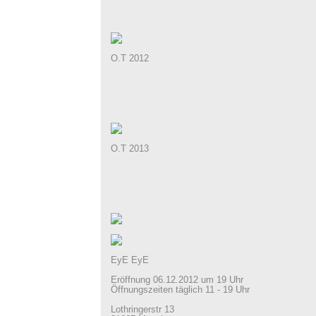
O.T 2012
O.T 2013
EyE EyE
Eröffnung 06.12.2012 um 19 Uhr
Öffnungszeiten täglich 11 - 19 Uhr
Lothringerstr 13